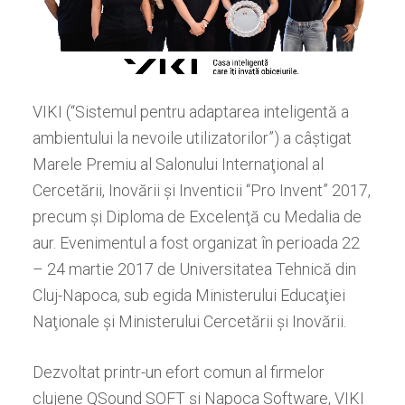
VIKI (“Sistemul pentru adaptarea inteligentă a
ambientului la nevoile utilizatorilor”) a câ
ş
tigat
M
arele
P
remiu al Salonului Interna
ţ
ional al
Cercetării, Inovării
ş
i Inventicii “Pro Invent” 2017,
precum şi
Diploma de Excelen
ţ
ă cu Medalia de
aur.
Evenimentul a fost organizat în perioada 22
– 24 martie 2017 de Universitatea Tehnică din
Cluj-Napoca, sub egida Ministerului Educaţiei
Naţionale şi Ministerului Cercetării şi Inovării.
De
z
voltat
printr-
un efort comun al firmelor
clujene QSound SOFT
şi
Napoca Software,
VIKI