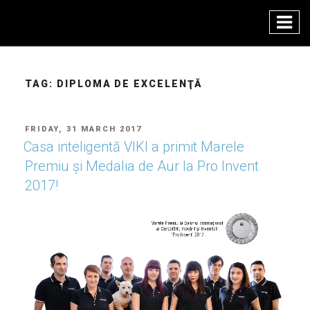
Skip
to
content
TAG:
DIPLOMA DE EXCELENŢĂ
POSTED
FRIDAY, 31 MARCH 2017
ON
Casa inteligentă VIKI a primit Marele
Premiu şi Medalia de Aur la Pro Invent
2017!