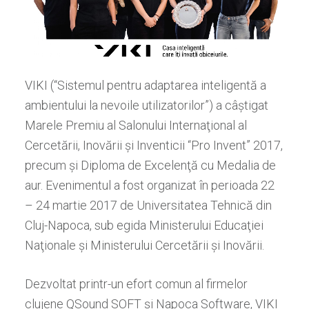
VIKI (“Sistemul pentru adaptarea inteligentă a
ambientului la nevoile utilizatorilor”) a câ
ş
tigat
M
arele
P
remiu al Salonului Interna
ţ
ional al
Cercetării, Inovării
ş
i Inventicii “Pro Invent” 2017,
precum şi
Diploma de Excelen
ţ
ă cu Medalia de
aur.
Evenimentul a fost organizat în perioada 22
– 24 martie 2017 de Universitatea Tehnică din
Cluj-Napoca, sub egida Ministerului Educaţiei
Naţionale şi Ministerului Cercetării şi Inovării.
De
z
voltat
printr-
un efort comun al firmelor
clujene QSound SOFT
şi
Napoca Software,
VIKI