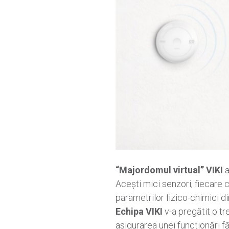
“Majordomul virtual” VIKI
a
Acești mici senzori, fiecare 
parametrilor fizico-chimici d
Echipa VIKI
v-a pregătit o tre
asigurarea unei funcționări fă