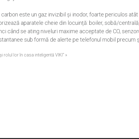
arbon este un gaz invizibil și inodor, foarte periculos atâ
rizează aparatele cheie din locuință: boiler, sobă/centrală
unci când se ating niveluri maxime acceptate de CO, senzor
i instantanee sub formă de alerte pe telefonul mobil precum ș
 rolul lor în casa inteligentă VIKI” »