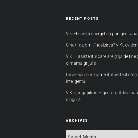
RECENT POSTS
Viki Eficiență energetică prin gestiona
Cine ți-a pornit încălzirea? VIKI, evident
VIKI – asistentul care are grijă de tine 
o mamă grijulie
De ce acum e momentul perfect să-ți 
inteligentă
VIKI și irigațiile inteligente: grădina ca
singură
ARCHIVES
Archives