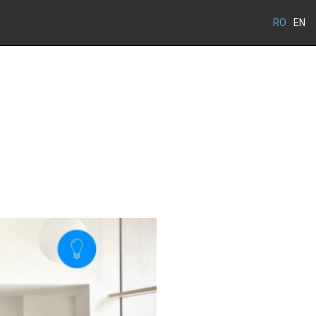
RO
EN