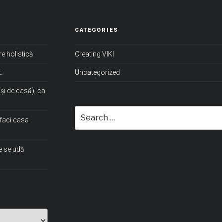
CATEGORIES
re holistică
Creating VIKI
.
Uncategorized
(și de casă), ca
Search
faci casa
for:
re se udă