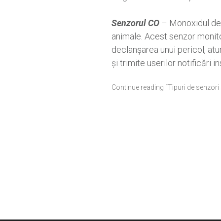
Senzorul CO
– Monoxidul de c
animale. Acest senzor monito
declanșarea unui pericol, at
și trimite userilor notificăr
Continue reading “Tipuri de senzori și