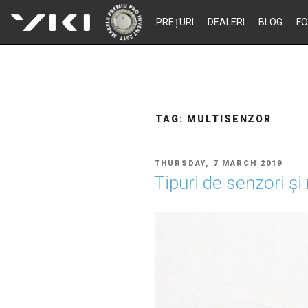
Skip
PREȚURI
DEALERI
BLOG
F
to
content
TAG:
MULTISENZOR
POSTED
THURSDAY, 7 MARCH 2019
ON
Tipuri de senzori și 