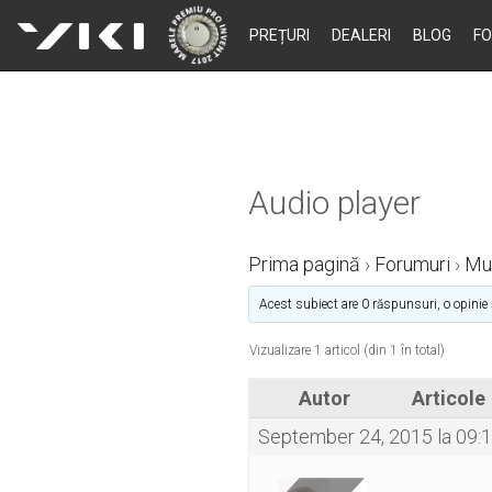
Skip
PREȚURI
DEALERI
BLOG
F
to
content
Audio player
Prima pagină
›
Forumuri
›
Mu
Acest subiect are 0 răspunsuri, o opinie 
Vizualizare 1 articol (din 1 în total)
Autor
Articole
September 24, 2015 la 09: