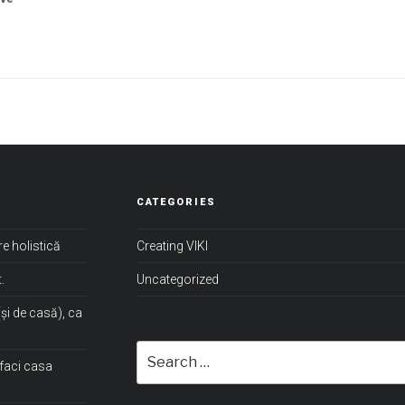
CATEGORIES
re holistică
Creating VIKI
.
Uncategorized
(și de casă), ca
Search
faci casa
for: