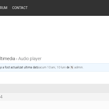
ORUM
CONTACT
ltimedia
›
Audio player
și a fost actualizat ultima dată
acum 10 ani, 10 luni
de
admin
.
14