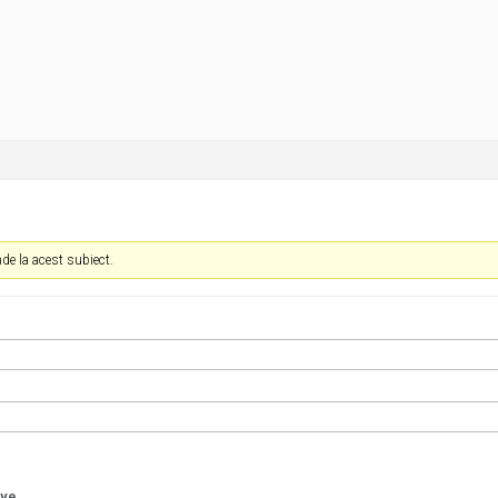
nde la acest subiect.
ive