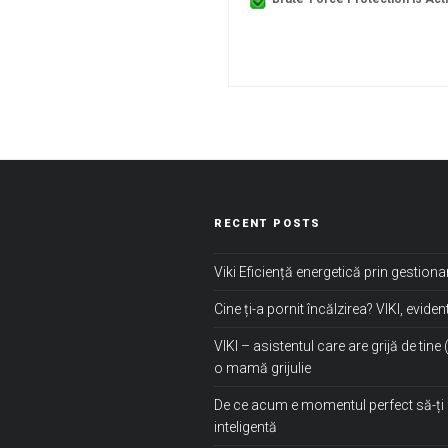
RECENT POSTS
Viki Eficiență energetică prin gestiona
Cine ți-a pornit încălzirea? VIKI, evident
VIKI – asistentul care are grijă de tine 
o mamă grijulie
De ce acum e momentul perfect să-ți 
inteligentă