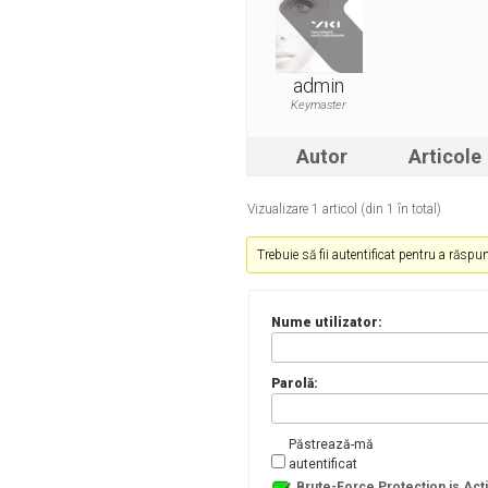
admin
Keymaster
Autor
Articole
Vizualizare 1 articol (din 1 în total)
Trebuie să fii autentificat pentru a răspu
Nume utilizator:
Parolă:
Păstrează-mă
autentificat
Brute-Force Protection is Act