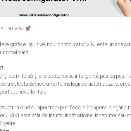
RATOR VIKI
rfețe grafice intuitive, noul configurator VIKI este un ade
 automatizată.
I?
e îți permite să-ți proiectezi casa inteligentă pas cu pas. 
a de a selecta device-uri și tehnologii de automatizare, creâ
perfect nevoilor tale.
 structura clădirii, apoi treci prin fiecare încăpere, alegând
orul VIKI este atât de intuitiv încât oricine, începător sau 
eligente.