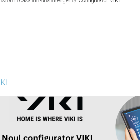
ansformi casa într-una inteligentă:
Configurator VIKI
.
IKI