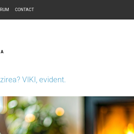
ORUM
CONTACT
SA
lzirea? VIKI, evident.