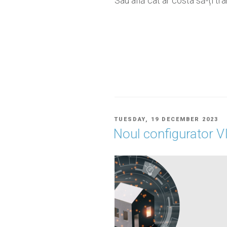
Sau află cât ar costa să-ți tr
POSTED
TUESDAY, 19 DECEMBER 2023
ON
Noul configurator V