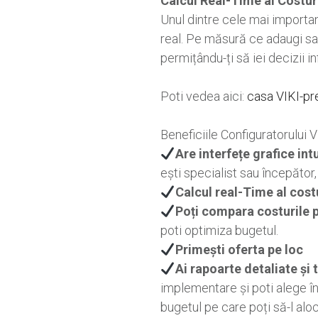
Calcul Real-Time al Costuri
Unul dintre cele mai importan
real. Pe măsură ce adaugi sau
permițându-ți să iei decizii in
Poti vedea aici:
casa VIKI-pr
Beneficiile Configuratorului V
Are interfețe grafice intu
ești specialist sau începător,
Calcul real-Time al costu
Poți compara costurile p
poti optimiza bugetul.
Primești oferta pe loc
Ai rapoarte detaliate și
implementare și poti alege în
bugetul pe care poți să-l aloc