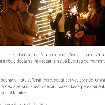
milia se adună la masă, la ora cinei. Cineva aranjează farf
 trebuie decât să vă așezați și să vă bucurați de momen
cenariu intitulat ”Cină” care, odată activat, aprinde lumini
ia deciziile și în acest scenariu bazându-se pe experienț
mentul familiei.
? Înseamnă că vin sărbătorile!” »