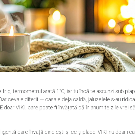
 frig, termometrul arată 1°C, iar tu încă te ascunzi sub pl
r ceva e diferit — casa e deja caldă, jaluzelele s-au ridicat 
E doar VIKI, care poate fi învățată că în anumite zile vrei să
igentă care învață cine ești și ce-ți place. VIKI nu doar r