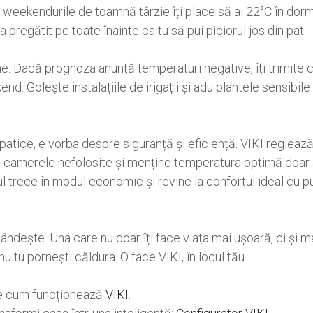
 weekendurile de toamnă târzie îți place să ai 22°C în dorm
a pregătit pe toate înainte ca tu să pui piciorul jos din pat.
eme. Dacă prognoza anunță temperaturi negative, îți trimite c
kend. Golește instalațiile de irigații și adu plantele sensibil
patice, e vorba despre siguranță și eficiență. VIKI regle
în camerele nefolosite și menține temperatura optimă doar
l trece în modul economic și revine la confortul ideal cu pu
dește. Una care nu doar îți face viața mai ușoară, ci și mai
 nu tu pornești căldura. O face VIKI, în locul tău.
e cum funcționează
VIKI
.