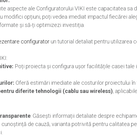
lor:
te aspecte ale Configuratorului VIKI este capacitatea sa de
 modifici opțiuni, poți vedea imediat impactul fiecărei aleg
formate și să-ți optimizezi investiția.
ezentare configurator
un tutorial detaliat pentru utilizarea c
IKI:
itive:
Poți proiecta și configura ușor facilitățile casei tale 
rilor:
Oferă estimări imediate ale costurilor proiectului în 
entru diferite tehnologii (cablu sau wireless)
, aplicabil
 transparente
: Găsești informații detaliate despre echipame
 cunoștință de cauză, varianta potrivită pentru calitatea pe 
i.