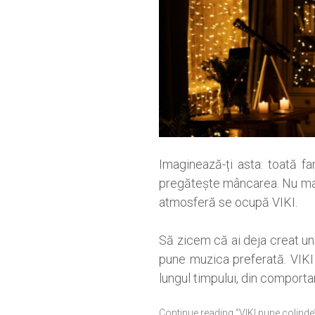
Imaginează-ți asta: toată fa
pregătește mâncarea. Nu mai
atmosferă se ocupă VIKI.
Să zicem că ai deja creat un s
pune muzica preferată. VIKI 
lungul timpului, din comporta
Continue reading “VIKI pune colinde