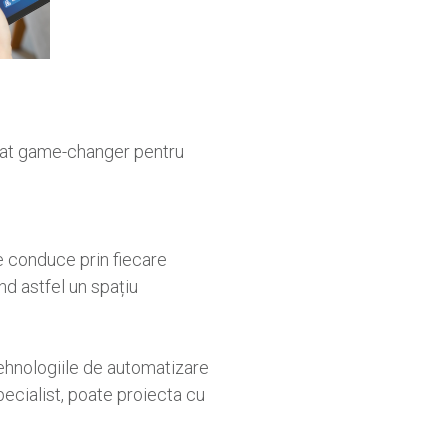
vărat game-changer pentru
Te conduce prin fiecare
nd astfel un spațiu
 tehnologiile de automatizare
specialist, poate proiecta cu