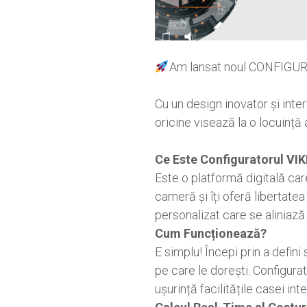
Am lansat noul CONFIGU
Cu un design inovator și inte
oricine visează la o locuință
Ce Este Configuratorul VIK
Este o platformă digitală car
cameră și îți oferă libertate
personalizat care se aliniază 
Cum Funcționează?
E simplu! Începi prin a defini
pe care le dorești. Configurat
ușurință facilitățile casei int