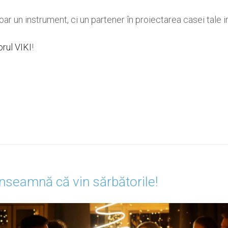
ar un instrument, ci un partener în proiectarea casei tale i
orul VIKI
!
Înseamnă că vin sărbătorile!