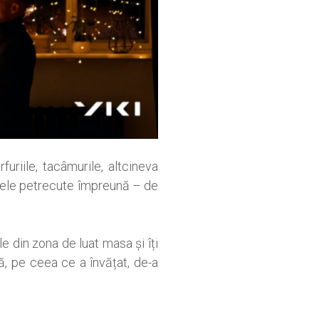
uriile, tacâmurile, altcineva
tele petrecute împreună – de
le din zona de luat masa și îți
ă, pe ceea ce a învățat, de-a