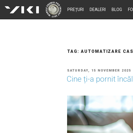
Skip
PREȚURI
DEALERI
BLOG
F
to
content
TAG:
AUTOMATIZARE CA
POSTED
SATURDAY, 15 NOVEMBER 2025
ON
Cine ți-a pornit încă