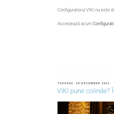
Configuratorul VIKI nu este do
Accesează acum
Configurat
POSTED
TUESDAY, 20 DECEMBER 2022
ON
VIKI pune colinde? 