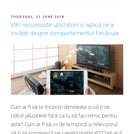
POSTED
THURSDAY, 21 JUNE 2018
ON
VIKI recunoaște utilizatorii și aplică ce a
învățat despre comportamentul fiecăruia
Cum ar fi să te trezești dimineața și să ți se
ridice jaluzelele fără ca tu să faci nimic pentru
asta? Cum ar fi să vii de la muncă și televizorul
să ți se pornească pe canalul preferat? Cum ar fi