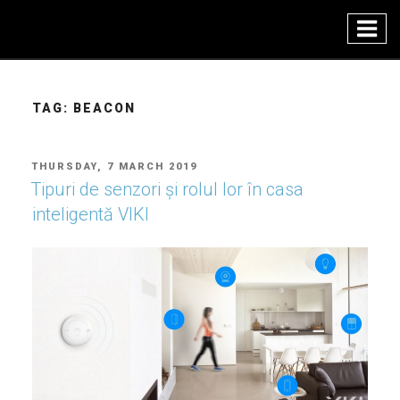
Skip
to
content
TAG:
BEACON
POSTED
THURSDAY, 7 MARCH 2019
ON
Tipuri de senzori și rolul lor în casa
inteligentă VIKI