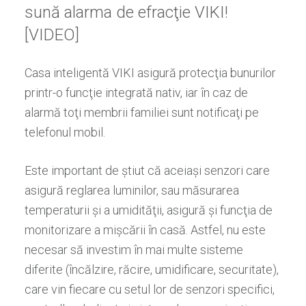
sună alarma de efracţie VIKI!
[VIDEO]
Casa inteligentă VIKI asigură protecţia bunurilor
printr-o funcţie integrată nativ, iar în caz de
alarmă toţi membrii familiei sunt notificaţi pe
telefonul mobil.
Este important de ştiut
c
ă
ace
i
a
ş
i senzori care
asigur
ă
reglarea luminilor,
sau
măsurarea
temperaturii
şi a
umidit
ăţ
ii, asigur
ă
ş
i func
ţ
ia de
monitorizare a mi
ş
c
ă
rii
î
n cas
ă
. Astfel, nu
este
necesar să investim
î
n mai multe sisteme
diferite (
î
nc
ă
lzire, r
ă
cire, umidificare, securitate),
care vin fiecare cu setul lor de senzori specifici,