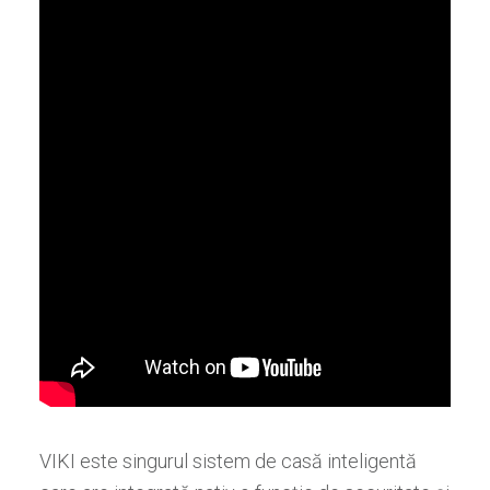
VIKI este
singurul sistem de cas
ă
inteligent
ă