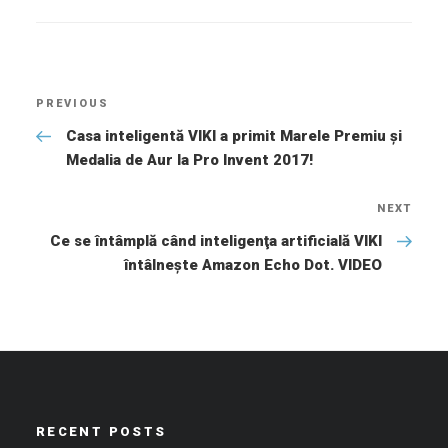
Post
PREVIOUS
Previous
navigation
Post
Casa inteligentă VIKI a primit Marele Premiu şi
Medalia de Aur la Pro Invent 2017!
NEXT
Nex
Ce se întâmplă când inteligenţa artificială VIKI
Pos
întâlneşte Amazon Echo Dot. VIDEO
RECENT POSTS