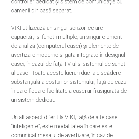
controller dedicat
ş
i sistem de comunica
ţ
ie cu
oamenii din cas
ă
separat.
VIKI utilizeaz
ă
un singur senzor,
ce are
capa
cităţi şi funcţii
multiple, un singur element
de analiz
ă
(computerul casei)
ş
i elemente de
avertizare moderne
ş
i gata integrate
î
n designul
casei,
î
n cazul de fa
ţă
TV-ul
ş
i sistemul de sunet
al casei. Toate aceste lucruri duc la o sc
ă
dere
substan
ţ
ial
ă
a costurilor sistemul
ui,
fa
ţă
de cazul
î
n care fiecare facilitate a casei ar fi asigurat
ă
de
un sistem dedicat.
Un alt aspect diferit la
VIKI,
fa
ţă
de alte case
“inteligente”, este modalitatea
î
n care
este
comunicat mesajul de avertizare,
în caz de