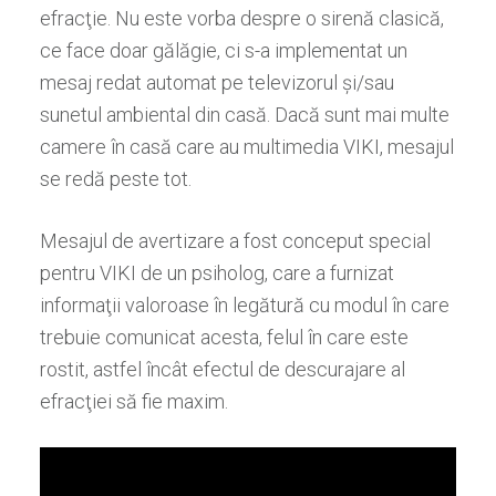
efracţie
. Nu
este vorba despre
o siren
ă
clasic
ă
,
ce face doar gălăgie, ci s-a
implementat un
mesaj redat automat pe
televizorul
ş
i/sau
sunetul ambiental din cas
ă
. Dac
ă
sunt mai multe
camere
î
n cas
ă
care au multimedia VIKI, mesajul
se red
ă
peste tot.
Mesajul de avertizare a fost conceput special
pentru VIKI de
un psiholog, care a furnizat
informa
ţ
i
i
valoroas
e
în legătură cu
modul
î
n care
trebuie comunicat
acesta
, felul
î
n care este
rostit, astfel
î
nc
â
t efectul de descurajare al
efrac
ţ
iei s
ă
fie maxim.