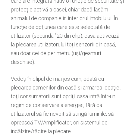
care are integrat
ă
nativ o func
ţ
ie de securitate
ş
i
protec
ţ
ie activ
ă
a casei, chiar dac
ă
l
ă
s
ă
m
animalul de companie
î
n interiorul imobilului.
Î
n
func
ţ
ie de op
ţ
iunea care este selectat
ă
de
utilizator (secunda ”20 din clip), casa activeaz
ă
la plecarea utilizatorului to
ţ
i senzorii din cas
ă
,
sau doar cei de perimetru (u
ş
i/geamuri
deschise).
Vedeţi în clipul de mai jos
cum, odat
ă
cu
plecarea oamenilor din cas
ă
ş
i armarea loca
ţ
iei,
to
ţ
i consumatorii sunt opri
ţ
i; casa intr
ă
î
ntr-un
regim de conservare a energiei, f
ă
r
ă
ca
utilizatorul s
ă
fie nevoit s
ă
stingă
luminile
,
să
oprească
TV/Amplificator,
ori sistemul de
î
nc
ă
lzire/r
ă
cire la plecare.