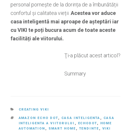
personal pornește de la dorința de a îmbunătății
confortul și calitatea vieții.
Acestea vor aduce
casa inteligentă mai aproape de așteptări iar
cu VIKI te poți bucura acum de toate aceste
facilități ale viitorului.
Ţi-a plăcut acest articol?
Summary
CATEGORIES
CREATING VIKI
TAGS
AMAZON ECHO DOT
,
CASA INTELIGENTA
,
CASA
INTELIGENTA A VIITORULUI
,
ECHODOT
,
HOME
AUTOMATION
,
SMART HOME
,
TENDINTE
,
VIKI