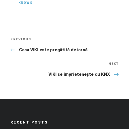
KNOWS
Post
PREVIOUS
Previous
navigation
Post
Casa VIKI este pregătită de iarnă
NEXT
Nex
Pos
VIKI se împrietenește cu KNX
RECENT POSTS