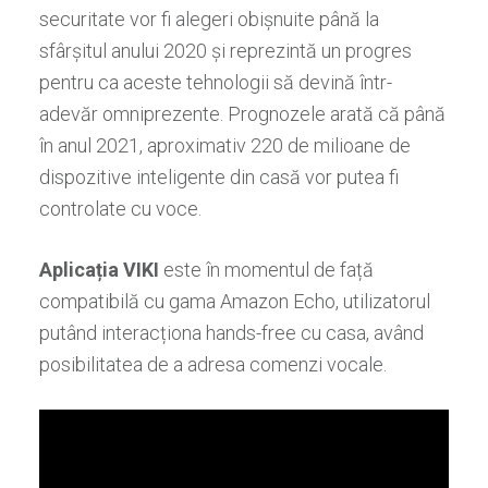
securitate vor fi alegeri obișnuite până la
sfârșitul anului 2020 și reprezintă un progres
pentru ca aceste tehnologii să devină într-
adevăr omniprezente. Prognozele arată că până
în anul 2021, aproximativ 220 de milioane de
dispozitive inteligente din casă vor putea fi
controlate cu voce.
Aplicația VIKI
este în momentul de față
compatibilă cu gama Amazon Echo, utilizatorul
putând interacționa hands-free cu casa, având
posibilitatea de a adresa comenzi vocale.